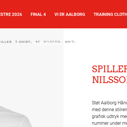
STRE 2026
FINAL 4
VI ER AALBORG
TRAINING CLOT
PILLER T-SHIRT, #3 NILSSON, HVID,
ACCESSORIES
NEWS
SHOES
SPILLER
NILSSO
Støt Aalborg Håndb
med denne stilren
grafisk udtryk me
nummer under mo