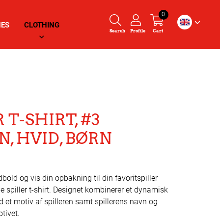
0
HES
CLOTHING
Search
Profile
Cart
 T-SHIRT, #3
N, HVID, BØRN
old og vis din opbakning til din favoritspiller
e spiller t-shirt. Designet kombinerer et dynamisk
d et motiv af spilleren samt spillerens navn og
tivet.