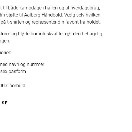
kt til både kampdage i hallen og til hverdagsbrug,
din støtte til Aalborg Håndbold. Vælg selv hvilken
e på t-shirten og repræsenter din favorit fra holdet.
sform og bløde bomuldskvalitet gør den behagelig
agen.
ioner:
t med navn og nummer
isex pasform
 100% bomuld
LSE