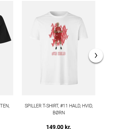
›
STEN,
SPILLER T-SHIRT, #11 HALD, HVID,
SPILLER T
BØRN
149,00 kr.