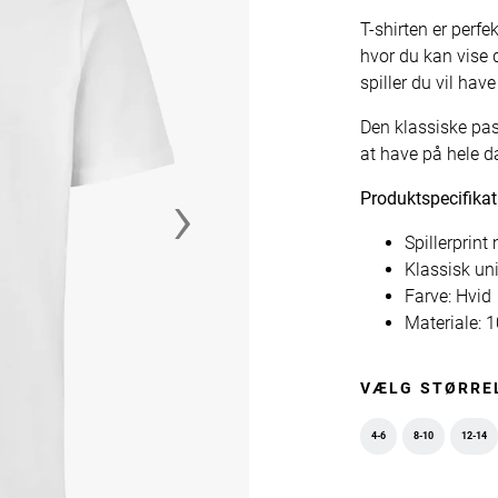
T-shirten er perfe
hvor du kan vise 
spiller du vil hav
Den klassiske pa
at have på hele d
›
Produktspecifikat
Spillerprin
Klassisk un
Farve: Hvid
Materiale:
VÆLG STØRRE
4-6
8-10
12-14