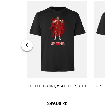
‹
 WIESMACK,
SPILLER T-SHIRT, #14 HOXER, SORT
SPIL
.
249,00 kr.