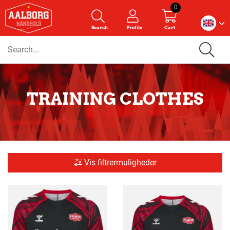
0
Search
Profile
Cart
TRAINING CLOTHES
Vis filtrermuligheder