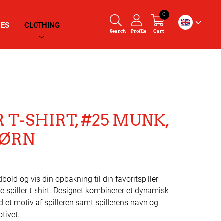
0
HES
CLOTHING
Search
Profile
Cart
R T-SHIRT, #25 MUNK,
BØRN
old og vis din opbakning til din favoritspiller
e spiller t-shirt. Designet kombinerer et dynamisk
d et motiv af spilleren samt spillerens navn og
tivet.