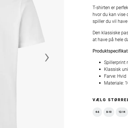
T-shirten er perfe
hvor du kan vise 
spiller du vil hav
Den klassiske pa
at have på hele d
›
Produktspecifikat
Spillerprin
Klassisk un
Farve: Hvid
Materiale:
VÆLG STØRRE
4-6
8-10
12-14