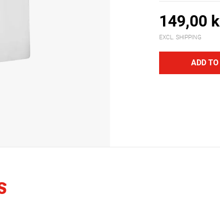
149,00 k
EXCL. SHIPPING
ADD TO
S