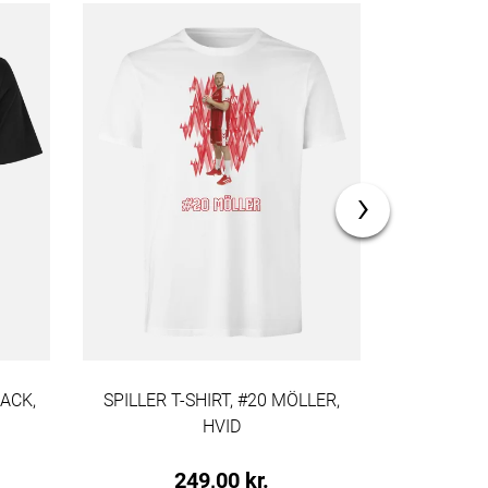
›
MACK,
SPILLER T-SHIRT, #20 MÖLLER,
SPILLER T-S
HVID
249,00 kr.