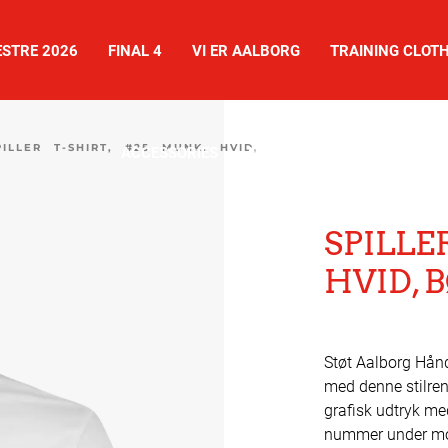
STRE 2026
FINAL 4
VI ER AALBORG
TRAINING CLOT
PILLER T-SHIRT, #25 MUNK, HVID,
ACCESSORIES
NEWS
SHOES
SPILLE
HVID, 
Støt Aalborg Håndb
med denne stilren
grafisk udtryk me
nummer under mo