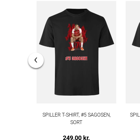
‹
 ANTONSEN,
SPILLER T-SHIRT, #5 SAGOSEN,
SPIL
N
SORT
.
249,00 kr.