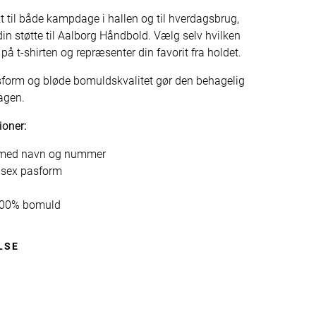
kt til både kampdage i hallen og til hverdagsbrug,
din støtte til Aalborg Håndbold. Vælg selv hvilken
e på t-shirten og repræsenter din favorit fra holdet.
sform og bløde bomuldskvalitet gør den behagelig
agen.
ioner:
t med navn og nummer
isex pasform
 100% bomuld
LSE