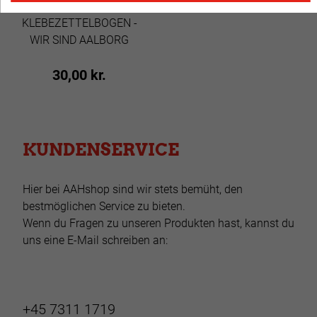
KLEBEZETTELBOGEN -
WIR SIND AALBORG
30,00 kr.
KUNDENSERVICE
Hier bei AAHshop sind wir stets bemüht, den
bestmöglichen Service zu bieten.
Wenn du Fragen zu unseren Produkten hast, kannst du
uns eine E-Mail schreiben an:
+45 7311 1719