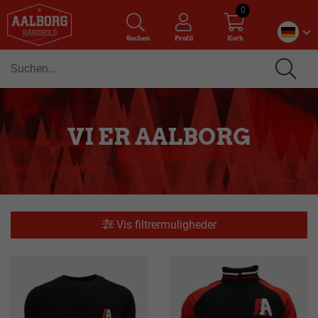
0
Suchen
Profil
Korb
VI ER AALBORG
Vis filtrermuligheder