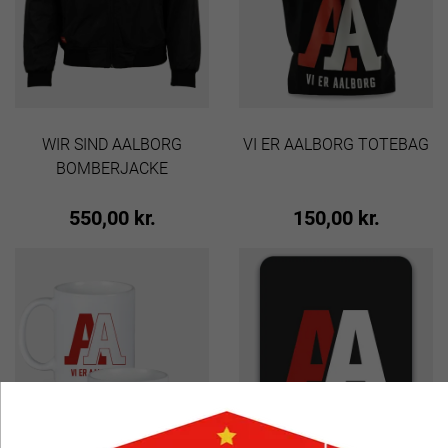
WIR SIND AALBORG
VI ER AALBORG TOTEBAG
BOMBERJACKE
550,00 kr.
150,00 kr.