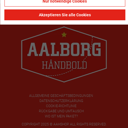
Nur notwendige Cookies
Akzeptieren Sie alle Cookies
ALLGEMEINE GESCHÄFTSBEDINGUNGEN
DATENSCHUTZERKLÄRUNG
COOKIE-RICHTLINIE
RÜCKGABE UND UMTAUSCH
WO IST MEIN PAKET?
COPYRIGHT 2025 © AAHSHOP. ALL RIGHTS RESERVED.