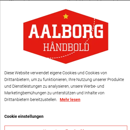
Wenn du Fragen zu unseren Produkten hast, kannst du
uns eine E-Mail schreiben an:
+45 7311 1719
support@aahshop.dk
Diese Website verwendet eigene Cookies und Cookies von
FOLGE UNS
Drittanbietern, um zu funktionieren, Ihre Nutzung unserer Produkte
und Dienstleistungen zu analysieren, unsere Werbe- und
Marketingbemühungen zu unterstützen und Inhalte von
Bleib auf dem Laufenden über unsere Aktionen,
Drittanbietern bereitzustellen.
Mehr lesen
Produktneuheiten usw. im Aah Shop, indem du uns in
den sozialen Medien folgst.
Cookie einstellungen