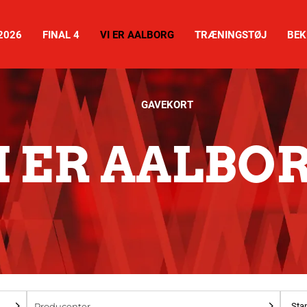
2026
FINAL 4
VI ER AALBORG
TRÆNINGSTØJ
BEK
GAVEKORT
I ER AALBO
Producenter