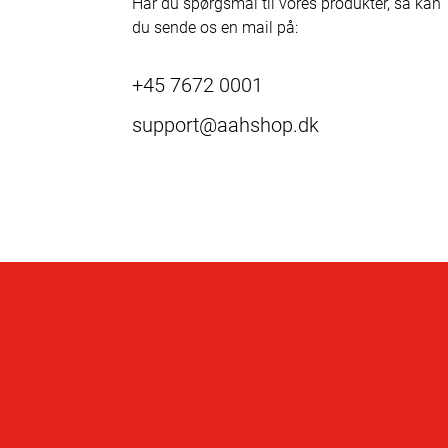
Har du spørgsmål til vores produkter, så kan
du sende os en mail på:
+45 7672 0001
support@aahshop.dk