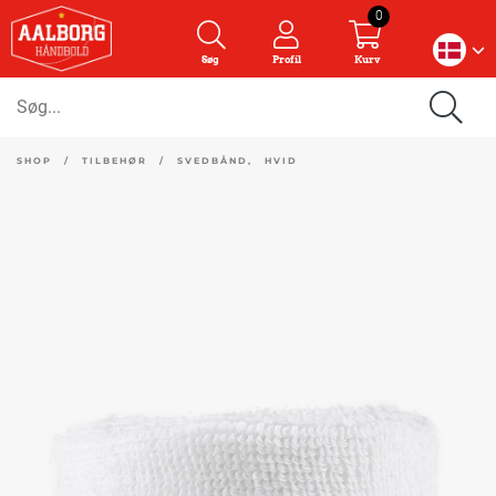
0
Søg
Profil
Kurv
SHOP
/
TILBEHØR
/
SVEDBÅND, HVID