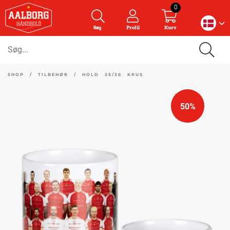
0
Søg
Profil
Kurv
SHOP
/
TILBEHØR
/
HOLD 25/26 KRUS
50%