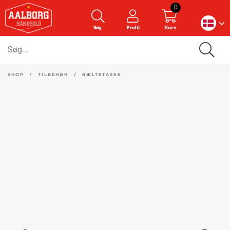
0
Søg
Profil
Kurv
SHOP
/
TILBEHØR
/
BÆLTETASKE