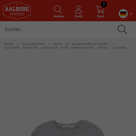
0
Suchen
Profil
Korb
SHOP
/
BEKLEIDUNG
/
BABY & KINDERBEKLEIDUNG
/
KLEINER SPIELER GROSSER FAN SWEATSHIRT, GRAU, KINDER