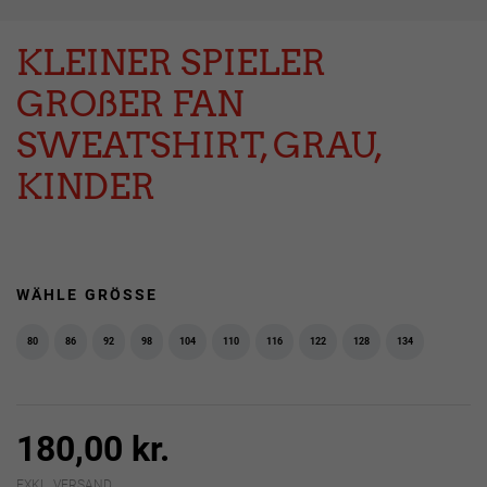
KLEINER SPIELER
GROßER FAN
SWEATSHIRT, GRAU,
KINDER
WÄHLE GRÖSSE
80
86
92
98
104
110
116
122
128
134
180,00 kr.
EXKL. VERSAND