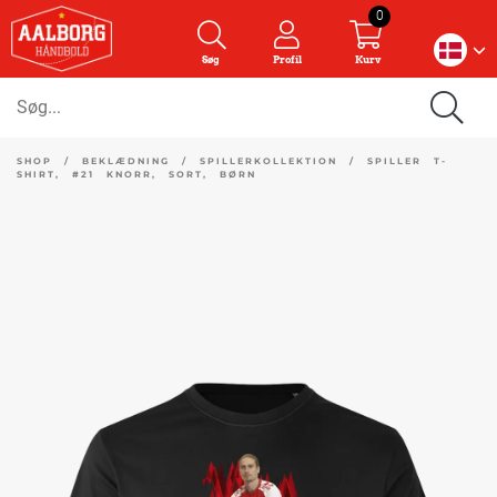
0
Søg
Profil
Kurv
SHOP
/
BEKLÆDNING
/
SPILLERKOLLEKTION
/
SPILLER T-
SHIRT, #21 KNORR, SORT, BØRN