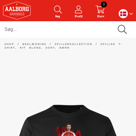
0
Søg
Profil
Kurv
SHOP
/
BEKLÆDNING
/
SPILLERKOLLEKTION
/
SPILLER T-
SHIRT, #17 BLONZ, SORT, BØRN